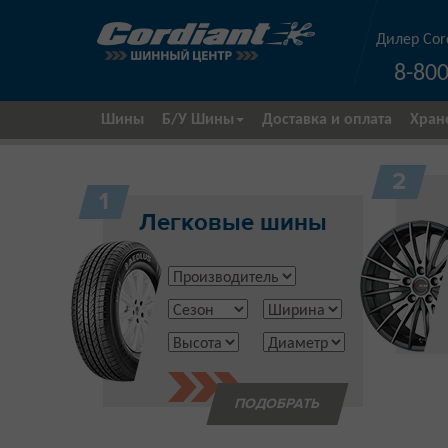
Дилер Cor
8-800
Шины
Б/У Шины
Доставка и оплата
Хран
2
1
Легковые шины