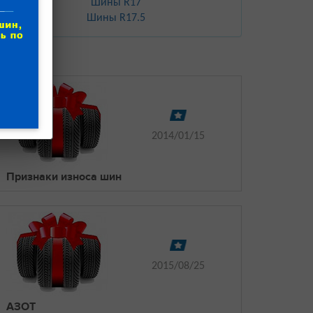
Шины R17
Шины R17.5
2014/01/15
Признаки износа шин
2015/08/25
АЗОТ