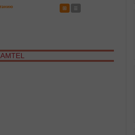
станию
⊞
≡
AMTEL