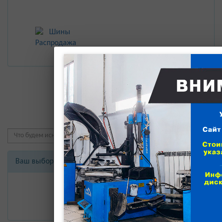
Товаров по данному запр
Ваш выбор
У Вас
0
ед. товара
В корзину