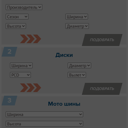
2
Диски
3
Мото шины