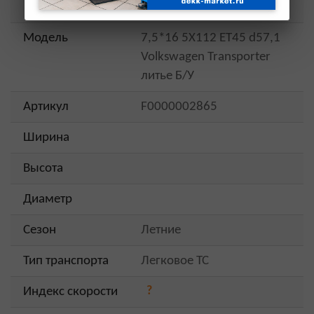
Бренд
Модель
7,5*16 5Х112 EТ45 d57,1
Volkswagen Transporter
литье Б/У
Артикул
F0000002865
Ширина
Высота
Диаметр
Сезон
Летние
Тип транспорта
Легковое ТС
?
Индекс скорости