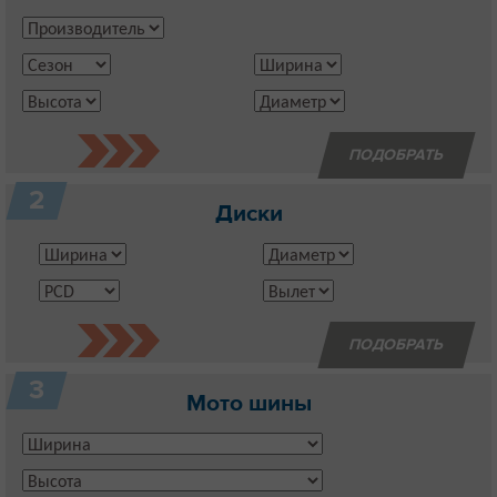
2
Диски
3
Мото шины