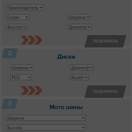
2
Диски
3
Мото шины