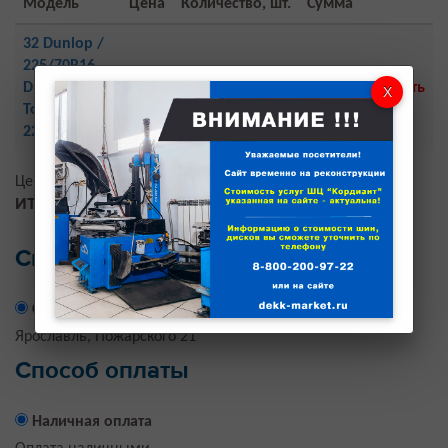
Модель
Цена
Количество, шт.
Сумма
32 Dunlop /
225/70R16
Dunlop
0
0
Удалить
Touring LT
225/70 R16
Цена доставки:
0
руб.
ИТОГО:
1 шт., на сумму:
0
руб.
Способ доставки
Самовывоз
Ярославль, Пожарского 21
Способ оплаты
Наличная оплата