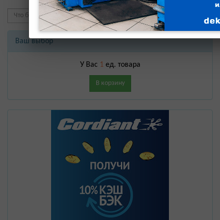
Ваш выбор
У Вас
1
ед. товара
В корзину